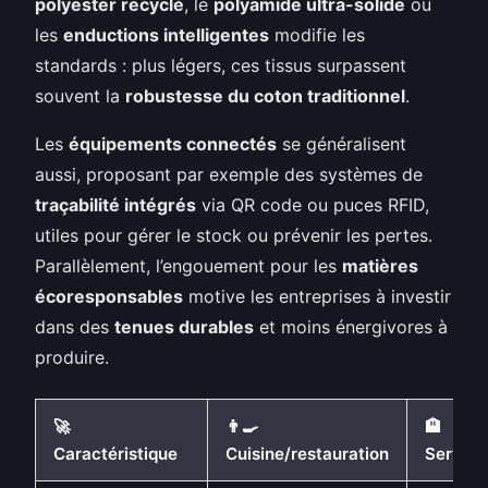
polyester recyclé
, le
polyamide ultra-solide
ou
les
enductions intelligentes
modifie les
standards : plus légers, ces tissus surpassent
souvent la
robustesse du coton traditionnel
.
Les
équipements connectés
se généralisent
aussi, proposant par exemple des systèmes de
traçabilité intégrés
via QR code ou puces RFID,
utiles pour gérer le stock ou prévenir les pertes.
Parallèlement, l’engouement pour les
matières
écoresponsables
motive les entreprises à investir
dans des
tenues durables
et moins énergivores à
produire.
🚀
👨‍🍳
🏨
Caractéristique
Cuisine/restauration
Service