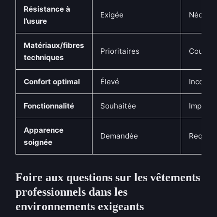
Résistance à
Exigée
Nécessa
l’usure
Matériaux/fibres
Prioritaires
Couran
techniques
Confort optimal
Élevé
Inconto
Fonctionnalité
Souhaitée
Importa
Apparence
Demandée
Requise
soignée
Foire aux questions sur les vêtements
professionnels dans les
environnements exigeants